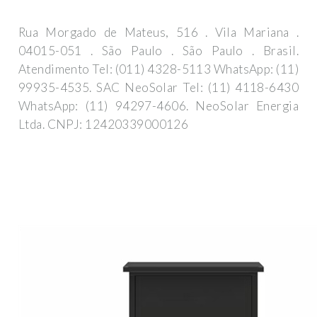
Rua Morgado de Mateus, 516 . Vila Mariana .
04015-051 . São Paulo . São Paulo . Brasil.
Atendimento Tel: (011) 4328-5113 WhatsApp: (11)
99935-4535. SAC NeoSolar Tel: (11) 4118-6430
WhatsApp: (11) 94297-4606. NeoSolar Energia
Ltda. CNPJ: 12420339000126