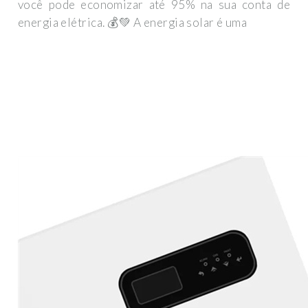
você pode economizar até 95% na sua conta de
energia elétrica. 💰💚 A energia solar é uma