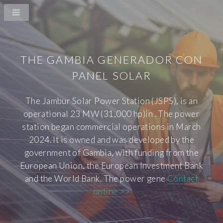
THE GAMBIA GENERADOR CON
PANEL SOLAR
The Jambur Solar Power Station (JSPS), is an
operational 23 MW (31,000 hp)in . The power
station began commercial operations in March
2024. It is owned and was developed by the
government of Gambia, with funding from the
European Union, the European Investment Bank
and the World Bank. The power gene
Contact
online >>