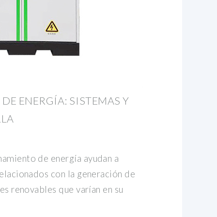
E ENERGÍA: SISTEMAS Y
LA
namiento de energía ayudan a
relacionados con la generación de
tes renovables que varían en su