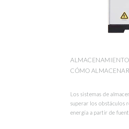
ALMACENAMIENTO D
CÓMO ALMACENAR
Los sistemas de almace
superar los obstáculos 
energía a partir de fuen