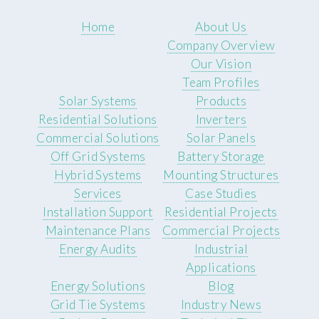
Home
About Us
Company Overview
Our Vision
Team Profiles
Solar Systems
Products
Residential Solutions
Inverters
Commercial Solutions
Solar Panels
Off Grid Systems
Battery Storage
Hybrid Systems
Mounting Structures
Services
Case Studies
Installation Support
Residential Projects
Maintenance Plans
Commercial Projects
Energy Audits
Industrial
Applications
Energy Solutions
Blog
Grid Tie Systems
Industry News