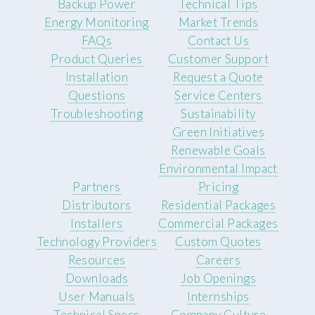
Backup Power
Technical Tips
Energy Monitoring
Market Trends
FAQs
Contact Us
Product Queries
Customer Support
Installation
Request a Quote
Questions
Service Centers
Troubleshooting
Sustainability
Green Initiatives
Renewable Goals
Environmental Impact
Partners
Pricing
Distributors
Residential Packages
Installers
Commercial Packages
Technology Providers
Custom Quotes
Resources
Careers
Downloads
Job Openings
User Manuals
Internships
Technical Specs
Company Culture